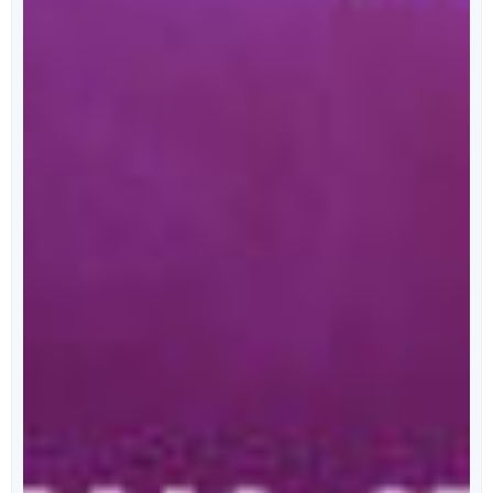
מאחורי הכריכה
הפודקאסט של ספרי ניב
מידי שבוע, נפרסם לכם פרק מרתק, בו ענת כהן תראיין את
אחד מהסופרים המוכשרים איתם זכינו לעבוד.
לרשימת הפרקים