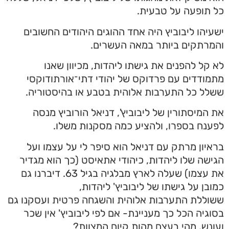
כל תופעה על טבעית.
ישעיהו ליבוביץ היה אחד ההוגים היהודים החשובים
והמרתקים ביותר במאה העשרים.
לא קל להפנים את גישתו ליהדות, מכיוון שאנו
מתמודדים עם פרדוקס של יהודי דתי־אורתודוקסי
ששלל כל התערבות אלוהית בטבע או בהיסטוריה.
את המיסתורין של ליבוביץ', דניאל הורוביץ מנסה
לפענח בספרו, ולהציע כמה מסקנות משלו.
בראיון מרתק עם דניאל הוא סיפר לי על עצמו ועל
הגישה שלו ליהדות, כיהודי אתאיסט (כך הוא מגדיר
את עצמו) שעלה לארץ מבלגיה בגיל 63. דיברנו גם
כמובן על גישתו של ליבוביץ' ליהדות,
ששוללת התערבות אלוהית והשגחה פרטית ועסקנו גם
בסוגיה הכל כך מעניינת- אם לפי ליבוביץ' אין שכר
ועונש, מהי בעצם מהות קיום המצוות?