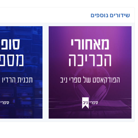
שידורים נוספים
סופרים 
מאחורי הכריכה
תכנית הרדי
הפודקאסט של ספרי
ני
ניב
מידי שבוע, בימי שני בשעה 11:00
מידי שבוע, נפרסם לכם פרק מרתק,
ברדיו החברתי הרא
בו ענת כהן תראיין את אחד
מארח את אחד מ
מהסופרים המוכשרים איתם זכינו
לאור. יחד הם צו
לעבוד.
כתיבה, השראה 
לרשימת הפרקים
לרשימת 