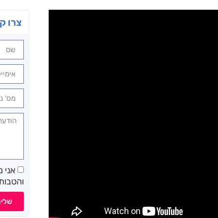
צרו ק
אני 
והטבות 
שלי