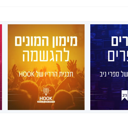
מספרים
מימון המונים להגשמה
ו של ספרי
תכנית הרדיו של
ב
HOOK
מידי שבוע, בימי שלישי בשעה 10:00
שון, יהודה ניב
ברדיו החברתי הראשון, מיטל בר
סופרי ההוצאה
זהר, מארחת את אחד מלקוחותינו
ללים לשיחה על
שסיימו בהצלחה את ליווי קמפיין מימון
ומה שבניהם.
ההמונים שלנו.
הפרקים
לרשימת הפרקים