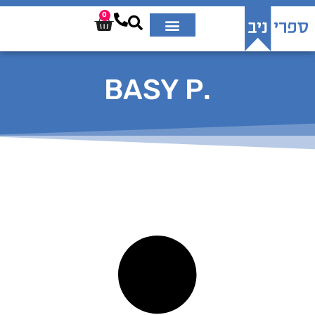
0
.BASY P