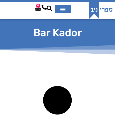
0
Bar Kador