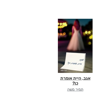
אגב, היית אומרת
כן?
תמיר משה