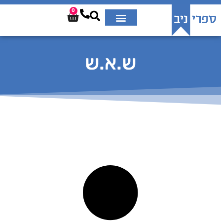
0
ש.א.ש