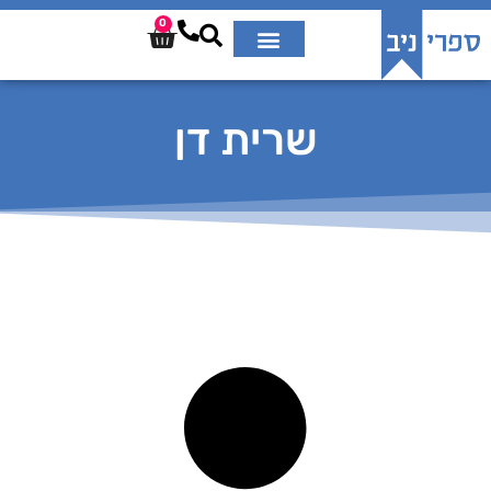
0
שרית דן