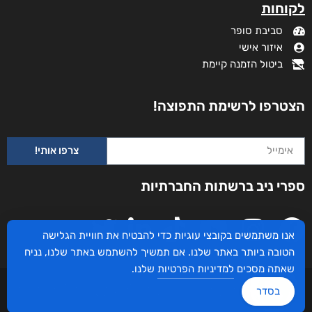
לקוחות
סביבת סופר
איזור אישי
ביטול הזמנה קיימת
הצטרפו לרשימת התפוצה!
צרפו אותי!
ספרי ניב ברשתות החברתיות
אנו משתמשים בקובצי עוגיות כדי להבטיח את חוויית הגלישה
הטובה ביותר באתר שלנו. אם תמשיך להשתמש באתר שלנו, נניח
שאתה מסכים
למדיניות הפרטיות
שלנו.
עיצוב ובניית האתר: ספרי ניב © כל הזכויות שמורות. בוקסאי טכנולוגיות בע"מ שד אבא
בסדר
אבן 16 הרצליה 4672534, מדינת ישראל