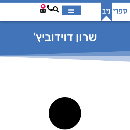
0
שרון דוידוביץ'