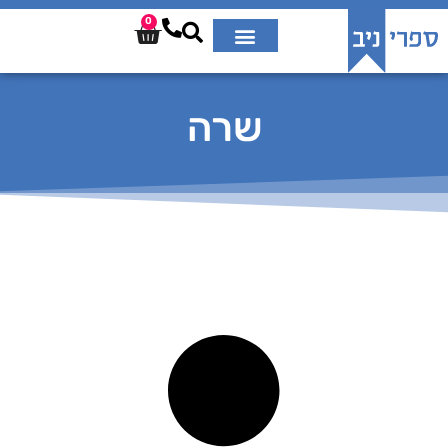
0
שרה