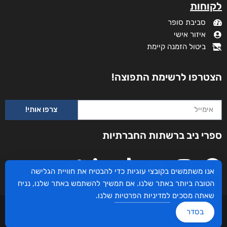
לקוחות
סביבת סופר
איזור אישי
ביטול הזמנה קיימת
הצטרפו לרשימת התפוצה!
צרפו אותי!
ספרי ניב ברשתות החברתיות
אנו משתמשים בקובצי עוגיות כדי להבטיח את חוויית הגלישה
הטובה ביותר באתר שלנו. אם תמשיך להשתמש באתר שלנו, נניח
שאתה מסכים
למדיניות הפרטיות
שלנו.
עיצוב ובניית האתר: ספרי ניב © כל הזכויות שמורות. בוקסאי טכנולוגיות בע"מ שד אבא
בסדר
אבן 16 הרצליה 4672534, מדינת ישראל