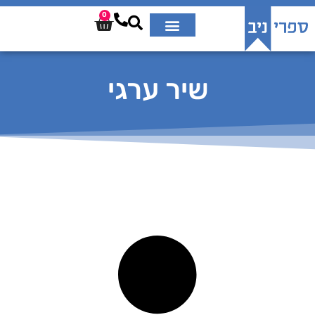
0
שיר ערגי