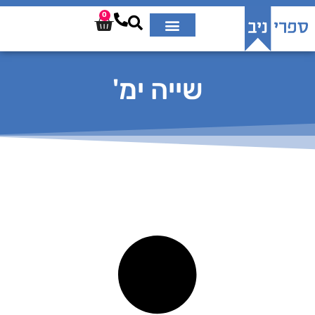
0
שייה ימ'