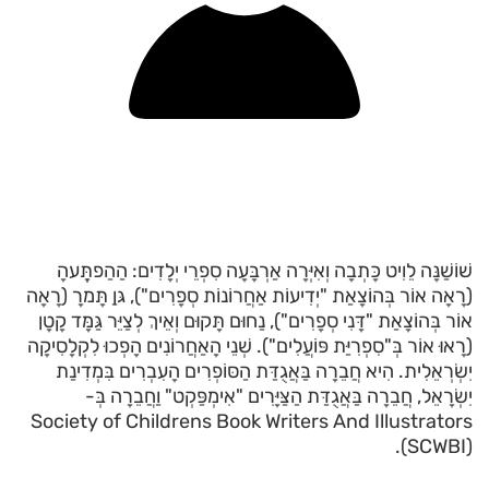
שׁוֹשַׁנָּה לֵוִיט כָּתְבָה וְאִיְּרָה אַרְבָּעָה סִפְרֵי יְלָדִים: הַהַפתְָּעהָ
(רָאָה אוֹר בְּהוֹצָאַת "יְדִיעוֹת אַחֲרוֹנוֹת סְפָרִים"), גּןַ תָּמרָ (רָאָה
אוֹר בְּהוֹצָאַת "דָּנִי סְפָרִים"), נַחוּם תָּקוּם וְאֵיךְ לְצַיֵּר גַּמָּד קָטָן
(רָאוּ אוֹר בְּ"סִפְרִיַּת פּוֹעֲלִים"). שְׁנֵי הָאַחֲרוֹנִים הָפְכוּ לִקְלָסִיקָה
יִשְׂרְאֵלִית. הִיא חֲבֵרָה בַּאֲגֻדַּת הַסּוֹפְרִים הָעִבְרִים בִּמְדִינַת
יִשְׂרָאֵל, חֲבֵרָה בַּאֲגֻדַּת הַצַּיָּרִים "אִימְפַּקְט" וַחֲבֵרָה בְּ-
Society of Childrens Book Writers And Illustrators
(SCWBI).