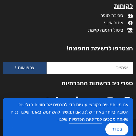
לקוחות
סביבת סופר
איזור אישי
ביטול הזמנה קיימת
הצטרפו לרשימת התפוצה!
צרפו אותי!
ספרי ניב ברשתות החברתיות
אנו משתמשים בקובצי עוגיות כדי להבטיח את חוויית הגלישה
הטובה ביותר באתר שלנו. אם תמשיך להשתמש באתר שלנו, נניח
שאתה מסכים
למדיניות הפרטיות
שלנו.
עיצוב ובניית האתר: ספרי ניב © כל הזכויות שמורות. בוקסאי טכנולוגיות בע"מ שד אבא
בסדר
אבן 16 הרצליה 4672534, מדינת ישראל