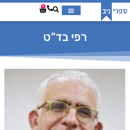
0
רפי בד"ט