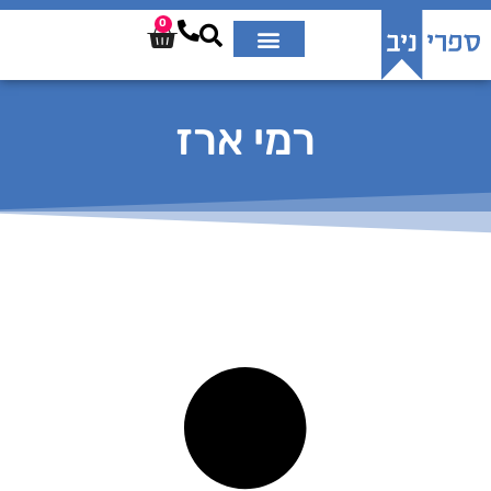
0
רמי ארז