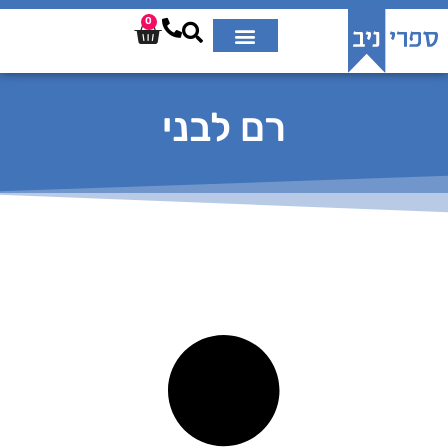
0
רם לבני