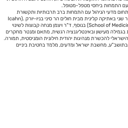
עם התמחות ביחסי מטפל-מטופל.
תחום מדעי הניהול עם התמחות ברב תרבותיות ותקשורת
בינאישית, ובוגר תואר שני באתיקה קלינית מבית חולים הר סיני בניו-יורק .(Icahn
School of Medicine at Mount Sinai) בנוסף, ד"ר ויצמן מנחה קבוצות לשינוי
בגמילה מעישון ובאינטליגנציה רגשית, מתאם ומנטר מחקרים
 הישראלי להכשרת מנהיגות יהודית חילונית הומניסטית, תמורה.
בתושב"ע, מחשבת ישראל ומדעים, מלמד בחטיבת ביניים