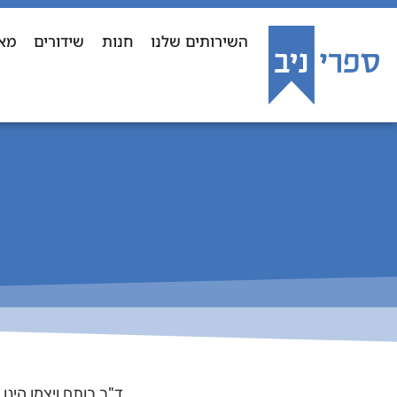
השירותים שלנו
חנות
שידורים
מא
ד"ר רותם ויצמן הינ