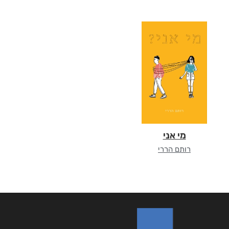
מי אני
רותם הררי