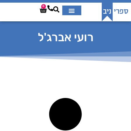
0
רועי אברג'ל