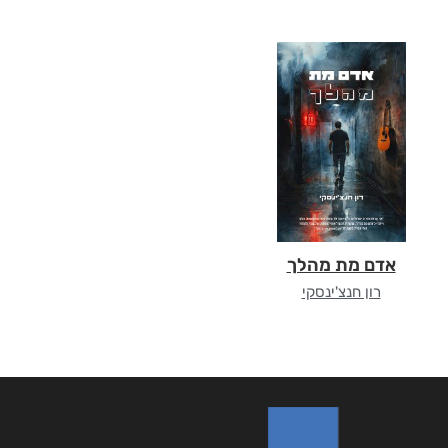
אדם מת מהלך
רון חנצ'ינסקי