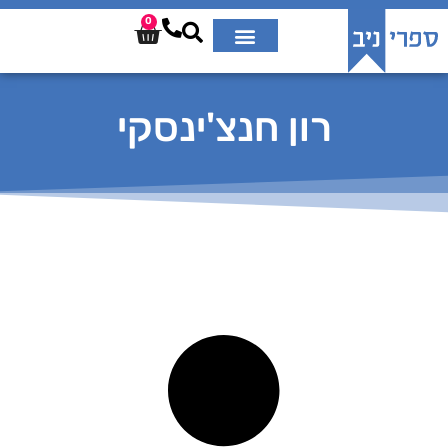
0
רון חנצ'ינסקי