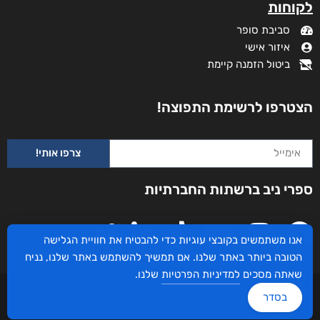
לקוחות
סביבת סופר
איזור אישי
ביטול הזמנה קיימת
הצטרפו לרשימת התפוצה!
צרפו אותי!
ספרי ניב ברשתות החברתיות
אנו משתמשים בקובצי עוגיות כדי להבטיח את חוויית הגלישה
הטובה ביותר באתר שלנו. אם תמשיך להשתמש באתר שלנו, נניח
שאתה מסכים
למדיניות הפרטיות
שלנו.
עיצוב ובניית האתר: ספרי ניב © כל הזכויות שמורות. בוקסאי טכנולוגיות בע"מ שד אבא
בסדר
אבן 16 הרצליה 4672534, מדינת ישראל