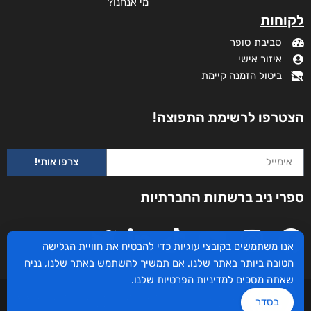
מי אנחנו?
לקוחות
סביבת סופר
איזור אישי
ביטול הזמנה קיימת
הצטרפו לרשימת התפוצה!
צרפו אותי!
ספרי ניב ברשתות החברתיות
אנו משתמשים בקובצי עוגיות כדי להבטיח את חוויית הגלישה
הטובה ביותר באתר שלנו. אם תמשיך להשתמש באתר שלנו, נניח
שאתה מסכים
למדיניות הפרטיות
שלנו.
עיצוב ובניית האתר: ספרי ניב © כל הזכויות שמורות. בוקסאי טכנולוגיות בע"מ שד אבא
בסדר
אבן 16 הרצליה 4672534, מדינת ישראל