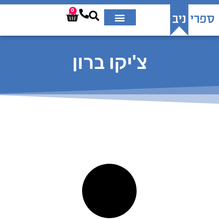
0
צ'יקו ברון