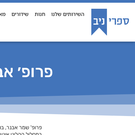
השירותים שלנו
חנות
שידורים
מא
פרופ׳ אב
פרופ' שמר אבנר, בו
במסלול הקליני אוני