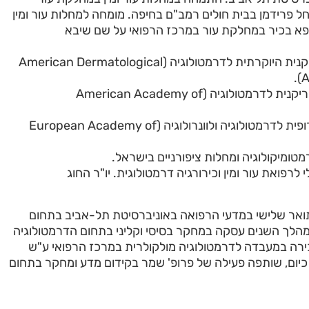
חל פרידמן בבית חולים רמב"ם בחיפה. מומחה למחלות עור ומין
ופא בכיר במחלקת עור במרכז הרפואי על שם שיבא
חבר באגודה האמריקנית היוקרתית לדרמטולוגיה (American Dermatological
A
חבר באקדמיה האמריקנית לדרמטולוגיה (American Academy of
חבר באקדמיה האירופית לדרמטולוגיה ולוונרולוגיה (European Academy of
רמטומיקולוגיה ומחלות ציפורניים בישראל.
לרפואת עור ומין וכירורגיה דרמטולוגית. יו"ר החוג
תואר שלישי במדעי הרפואה באוניברסיטת תל-אביב בתחום
מהלך השנים עסקה במחקר בסיסי וקליני בתחום הדרמטולוגיה
רה במעבדה לדרמטולוגיה מולקולרית במרכז הרפואי ע"ש
 כיום, שותפה פעילה של פרופ' שמר בקידום מדע ומחקר בתחום