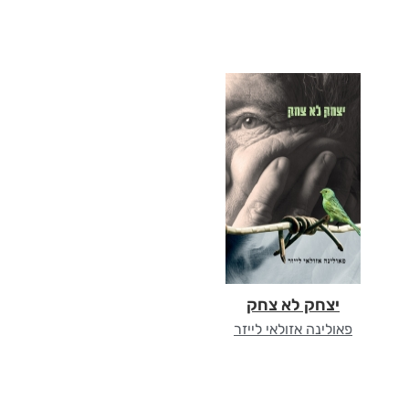
יצחק לא צחק
פאולינה אזולאי לייזר