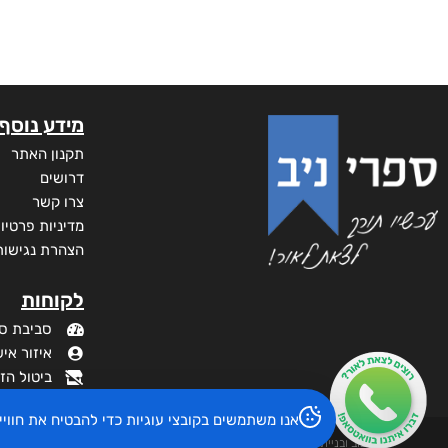
מידע נוסף
תקנון האתר
דרושים
צרו קשר
מדיניות פרטיו
הצהרת נגישות
לקוחות
סביבת ס
איזור איש
ביטול הז
אנו משתמשים בקובצי עוגיות כדי להבטיח את חוו
עיצוב ובניית האתר: ספרי ניב © כל הזכויות שמורות. בוקסאי טכנולוגיות בע"מ שד אבא אבן 16 הרצליה 4672534,