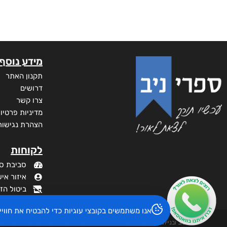
מידע נוסף
תקנון האתר
דרושים
צרו קשר
מדיניות פרטיו
הצהרת נגישות
לקוחות
סביבת ס
איזור איש
ביטול הז
אנו משתמשים בקובצי עוגיות כדי להבטיח את חוו
עיצוב ובניית האתר: ספרי ניב © כל הזכויות שמורות. בוקסאי טכנולוגיות בע"מ שד אבא אבן 16 הרצליה 4672534,