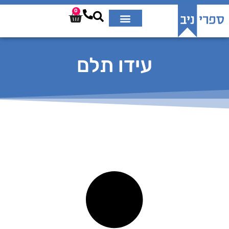
0
עידו תלם