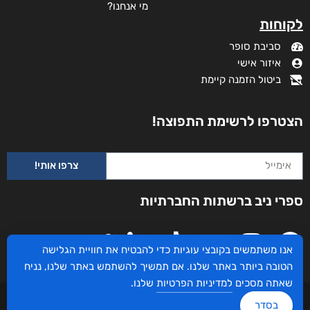
מי אנחנו?
לקוחות
סביבת סופר
איזור אישי
ביטול הזמנה קיימת
הצטרפו לרשימת התפוצה!
צרפו אותי!
ספרי ניב ברשתות החברתיות
אנו משתמשים בקובצי עוגיות כדי להבטיח את חוויית הגלישה
הטובה ביותר באתר שלנו. אם תמשיך להשתמש באתר שלנו, נניח
שאתה מסכים
למדיניות הפרטיות
שלנו.
עיצוב ובניית האתר: ספרי ניב © כל הזכויות שמורות. בוקסאי טכנולוגיות בע"מ שד אבא
בסדר
אבן 16 הרצליה 4672534, מדינת ישראל