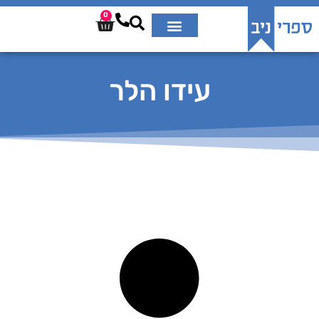
0
עידו הלר