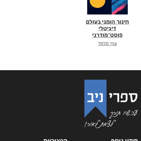
חינוך הומני בעולם
דיגיטלי
פוסט־מודרני
עוזי מלמד
מידע נוסף
קטגוריות