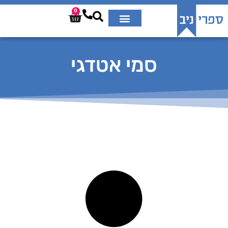
0
סמי אטדגי