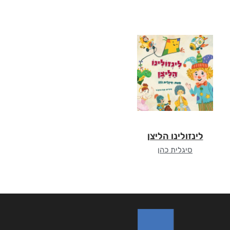
לינזולינו הליצן
סיגלית כהן