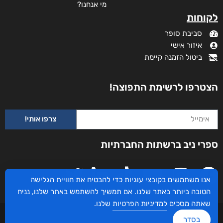
מי אנחנו?
לקוחות
סביבת סופר
איזור אישי
ביטול הזמנה קיימת
הצטרפו לרשימת התפוצה!
צרפו אותי!
ספרי ניב ברשתות החברתיות
אנו משתמשים בקובצי עוגיות כדי להבטיח את חוויית הגלישה
הטובה ביותר באתר שלנו. אם תמשיך להשתמש באתר שלנו, נניח
שאתה מסכים
למדיניות הפרטיות
שלנו.
עיצוב ובניית האתר: ספרי ניב © כל הזכויות שמורות. בוקסאי טכנולוגיות בע"מ שד אבא
בסדר
אבן 16 הרצליה 4672534, מדינת ישראל