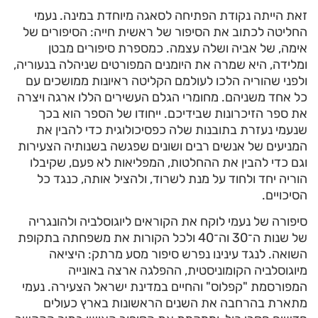
זאת הייתה נקודת הפתיחה לסאגה מיוחדת במינה. נעמי
החליטה לכתוב את הסיפור של ראשית חייה: הסיפורים של
אימה, של אביה ושלה עצמה. כמספרת סיפורים מבטן
ומלידה, היא שמרה את היומנים המפורטים שניהלה בנעוריה,
ולפני שהוריה הלכו לעולמם הקליטה ראיונות ממושכים עם
כל אחד משניהם. מחומרי הגלם העשירים הללו ארגה ויצרה
את ספר הזיכרונות שבידיכם. ייחודו של הספר הוא בכך
שנעמי נעזרת בתובנות שלה כפסיכולוגית כדי להבין את
המניעים של אנשים רבים ושונים שפגשה בשנותיה הצעירות
וגם כדי להבין את ההחלטות, המפליאות לא פעם, שקיבלו
הוריה יחד ולחוד על מנת לשרוד, ולהציל אותה, כנגד כל
הסיכויים.
סיפורה של נעמי לוקח את הקוראים ליוגוסלביה ולהונגריה
של שנות ה־30 וה־40 ולכל הקורות את משפחתה בתקופת
השואה. לנגד עינינו נפרש סיפור מסע מרתק: היציאה
מיוגוסלביה הקומוניסטית, ההפלגה ארצה באונייה
המפורסמת "קפלוס" והחיים במדינת ישראל הצעירה. נעמי
מתארת בהרחבה את השנים הראשונות בארץ כעולים