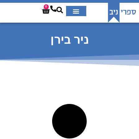
0
ניר בירן