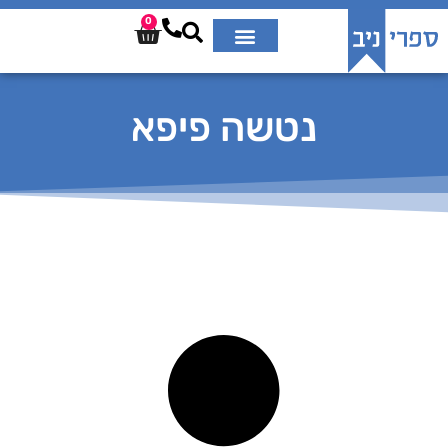
0
נטשה פיפא