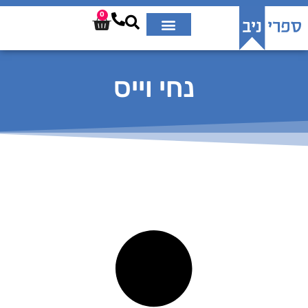
0
נחי וייס