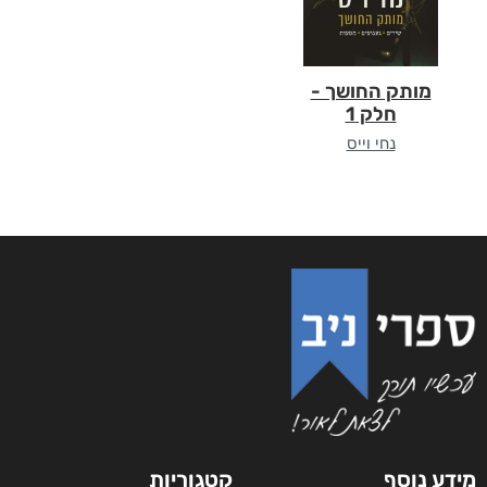
מותק החושך -
חלק 1
נחי וייס
מידע נוסף
קטגוריות