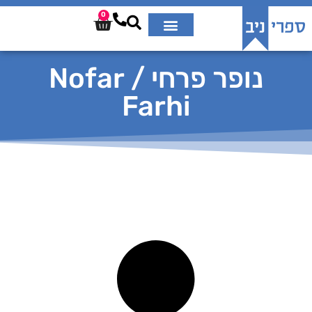
0
נופר פרחי / Nofar
Farhi