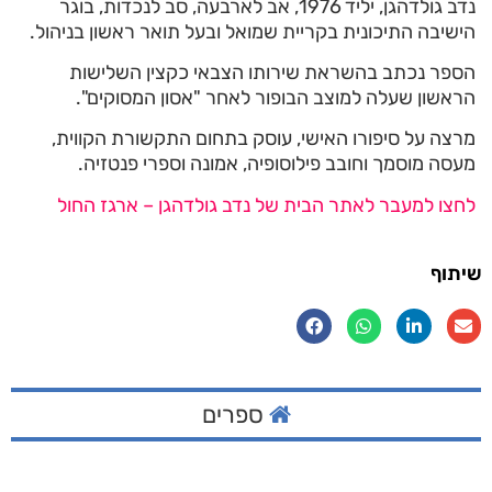
נדב גולדהגן, יליד 1976, אב לארבעה, סב לנכדות, בוגר
הישיבה התיכונית בקריית שמואל ובעל תואר ראשון בניהול.
הספר נכתב בהשראת שירותו הצבאי כקצין השלישות
הראשון שעלה למוצב הבופור לאחר "אסון המסוקים".
מרצה על סיפורו האישי, עוסק בתחום התקשורת הקווית,
מעסה מוסמך וחובב פילוסופיה, אמונה וספרי פנטזיה.
לחצו למעבר לאתר הבית של נדב גולדהגן – ארגז החול
שיתוף
ספרים