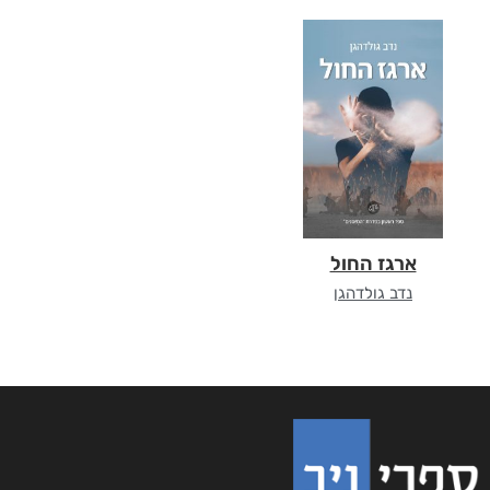
ארגז החול
נדב גולדהגן