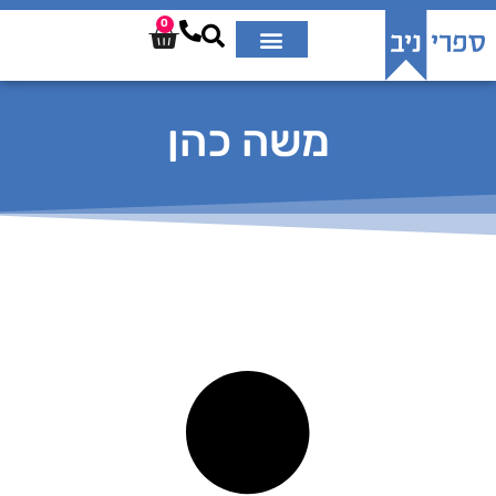
0
משה כהן