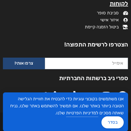
לקוחות
סביבת סופר
איזור אישי
ביטול הזמנה קיימת
הצטרפו לרשימת התפוצה!
צרפו אותי!
ספרי ניב ברשתות החברתיות
אנו משתמשים בקובצי עוגיות כדי להבטיח את חוויית הגלישה
הטובה ביותר באתר שלנו. אם תמשיך להשתמש באתר שלנו, נניח
שאתה מסכים
למדיניות הפרטיות
שלנו.
עיצוב ובניית האתר: ספרי ניב © כל הזכויות שמורות. בוקסאי טכנולוגיות בע"מ שד אבא
בסדר
אבן 16 הרצליה 4672534, מדינת ישראל