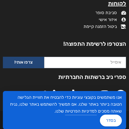
לקוחות
סביבת סופר
איזור אישי
ביטול הזמנה קיימת
הצטרפו לרשימת התפוצה!
צרפו אותי!
ספרי ניב ברשתות החברתיות
אנו משתמשים בקובצי עוגיות כדי להבטיח את חוויית הגלישה
הטובה ביותר באתר שלנו. אם תמשיך להשתמש באתר שלנו, נניח
שאתה מסכים
למדיניות הפרטיות
שלנו.
עיצוב ובניית האתר: ספרי ניב © כל הזכויות שמורות. בוקסאי טכנולוגיות בע"מ שד אבא
בסדר
אבן 16 הרצליה 4672534, מדינת ישראל