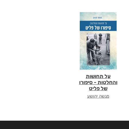
על תחושות
והחלטות - סיפורו
של פליט
מנשה יהושע