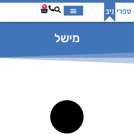
0
מישל