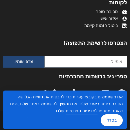
לקוחות
סביבת סופר
איזור אישי
ביטול הזמנה קיימת
הצטרפו לרשימת התפוצה!
צרפו אותי!
ספרי ניב ברשתות החברתיות
אנו משתמשים בקובצי עוגיות כדי להבטיח את חוויית הגלישה
הטובה ביותר באתר שלנו. אם תמשיך להשתמש באתר שלנו, נניח
שאתה מסכים
למדיניות הפרטיות
שלנו.
עיצוב ובניית האתר: ספרי ניב © כל הזכויות שמורות. בוקסאי טכנולוגיות בע"מ שד אבא
בסדר
אבן 16 הרצליה 4672534, מדינת ישראל