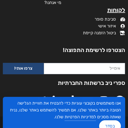
מי אנחנו?
לקוחות
סביבת סופר
איזור אישי
ביטול הזמנה קיימת
הצטרפו לרשימת התפוצה!
צרפו אותי!
ספרי ניב ברשתות החברתיות
אנו משתמשים בקובצי עוגיות כדי להבטיח את חוויית הגלישה
הטובה ביותר באתר שלנו. אם תמשיך להשתמש באתר שלנו, נניח
שאתה מסכים
למדיניות הפרטיות
שלנו.
עיצוב ובניית האתר: ספרי ניב © כל הזכויות שמורות. בוקסאי טכנולוגיות בע"מ שד אבא
בסדר
אבן 16 הרצליה 4672534, מדינת ישראל