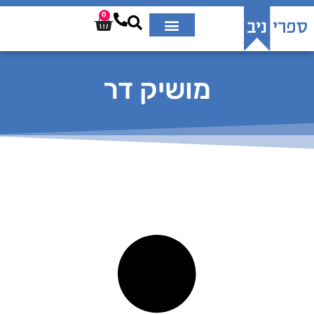
0
מושיק דר