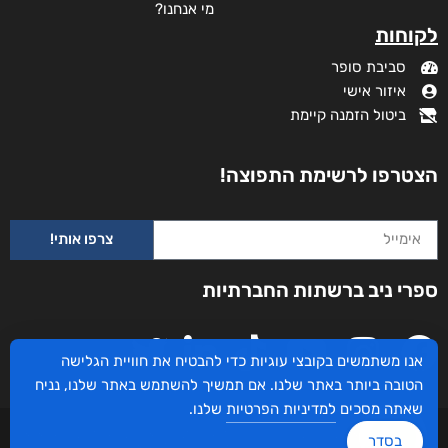
מי אנחנו?
לקוחות
סביבת סופר
איזור אישי
ביטול הזמנה קיימת
הצטרפו לרשימת התפוצה!
צרפו אותי!
ספרי ניב ברשתות החברתיות
אנו משתמשים בקובצי עוגיות כדי להבטיח את חוויית הגלישה
הטובה ביותר באתר שלנו. אם תמשיך להשתמש באתר שלנו, נניח
שאתה מסכים
למדיניות הפרטיות
שלנו.
עיצוב ובניית האתר: ספרי ניב © כל הזכויות שמורות. בוקסאי טכנולוגיות בע"מ שד אבא
בסדר
אבן 16 הרצליה 4672534, מדינת ישראל