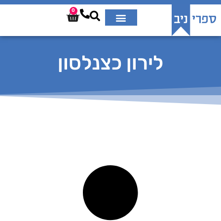
0
לירון כצנלסון