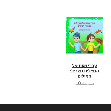
עברי ואותיאל
מטיילים בשבילי
המילים
לירון כצנלסון